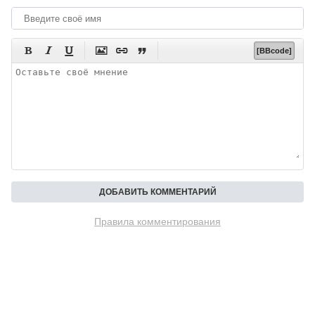






[BBcode]
Правила комментирования