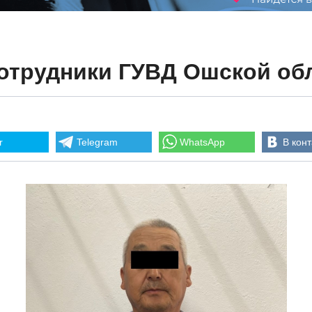
отрудники ГУВД Ошской об
r
Telegram
WhatsApp
В конт