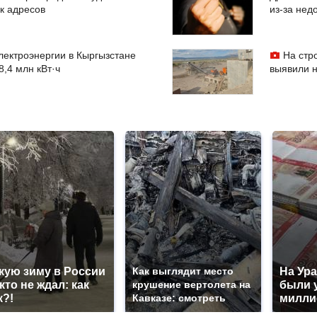
к адресов
из-за не
лектроэнергии в Кыргызстане
На стр
8,4 млн кВт·ч
выявили н
кую зиму в России
Как выглядит место
На Ура
кто не ждал: как
крушение вертолета на
были 
к?!
Кавказе: смотреть
милли