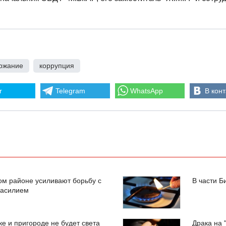
ржание
,
коррупция
r
Telegram
WhatsApp
В конт
ом районе усиливают борьбу с
В части Б
насилием
ке и пригороде не будет света
Драка на 