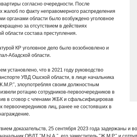
квартиры согласно очередности. После
х жалоб по факту неправомерного распределения
ми органами области было возбуждено уголовное
рекращено за отсутствием в действиях
й области состава преступления.
турой КР уголовное дело было возобновлено и
ал-Абадской области.
 установлено, что в 2021 году руководство
ранспорте УВД Ошской области, в лице начальника
"Ж.М.Р.", злоупотребляя своим должностным
извели ротацию сотрудников-первоочередников в
пив в сговор с членами ЖБК и сфальсифицировав
к первоочередников лиц, ранее не состоявших в
награждение.
вием доказательств, 25 сентября 2023 года задержаны и 
ачальник ОВДТ "М.Ы.А.", его заместитель "Ж.М.Р." и сотруд