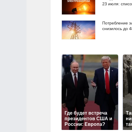
23 июля: списо
Потребление э
снизилось до 4
Где будет встреча
Та
президентов США и
ни
России: Европа?
та