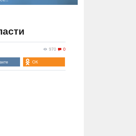
ласти
970
0
акте
ОК