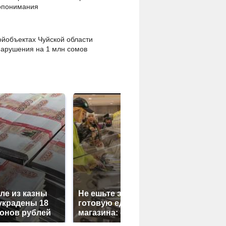
допонимания
ойобъектах Чуйской области
арушения на 1 млн сомов
ле из казны
Не ешьте эту
В ОАЭ пр
украдены 18
готовую еду из
жестокое 
онов рублей
магазина: список
криптоми