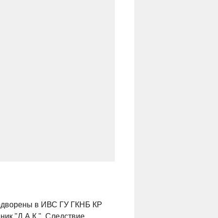
водворены в ИВС ГУ ГКНБ КР
ник "Д.А.К.". Следствие