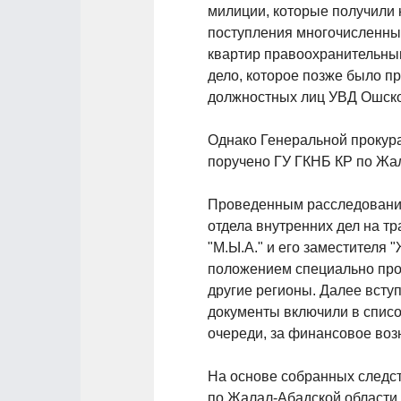
милиции, которые получили 
поступления многочисленны
квартир правоохранительны
дело, которое позже было п
должностных лиц УВД Ошско
Однако Генеральной прокура
поручено ГУ ГКНБ КР по Жал
Проведенным расследованием
отдела внутренних дел на т
"М.Ы.А." и его заместителя 
положением специально про
другие регионы. Далее всту
документы включили в списо
очереди, за финансовое воз
На основе собранных следст
по Жалал-Абадской области н