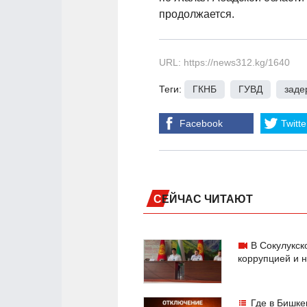
продолжается.
URL: https://news312.kg/1640
Теги:
ГКНБ
,
ГУВД
,
заде
Facebook
Twitte
СЕЙЧАС ЧИТАЮТ
В Сокулукск
коррупцией и 
Где в Бишке