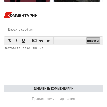
КОММЕНТАРИИ






[BBcode]
Правила комментирования