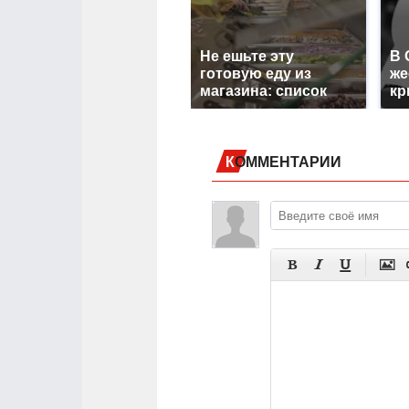
Не ешьте эту
В 
готовую еду из
же
магазина: список
кр
КОММЕНТАРИИ



