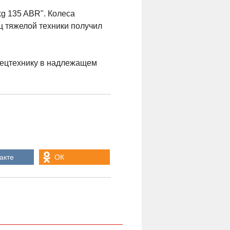
g 135 ABR". Колеса
ц тяжелой техники получил
пецтехнику в надлежащем
акте
ОК