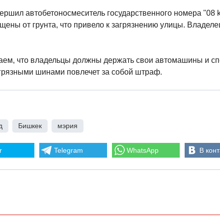
ршил автобетоносмеситель государственного номера "08 k
щены от грунта, что привело к загрязнению улицы. Владеле
аем, что владельцы должны держать свои автомашины и с
 грязными шинами повлечет за собой штраф.
д
,
Бишкек
,
мэрия
r
Telegram
WhatsApp
В конт