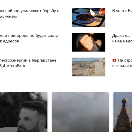
ом районе усиливают борьбу с
В части Б
насилием
ке и пригороде не будет света
Драка на 
к адресов
из-за не
лектроэнергии в Кыргызстане
На стр
8,4 млн кВт·ч
выявили н