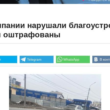
мпании нарушали благоустр
и оштрафованы
r
Telegram
WhatsApp
В конт