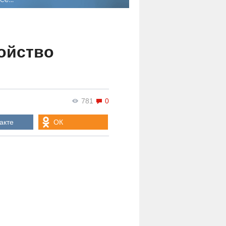
ойство
781
0
акте
ОК