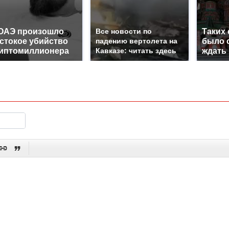
ОАЭ произошло
Все новости по
Таких
стокое убийство
падению вертолета на
было с
иптомиллионера
Кавказе: читать здесь
ждать

