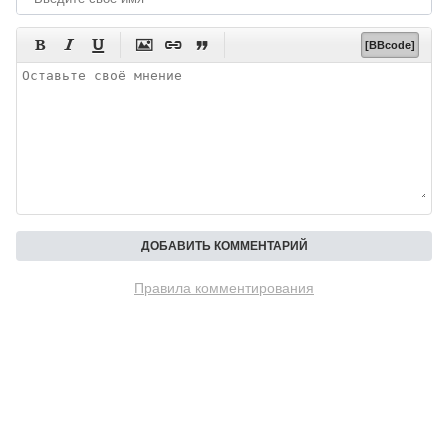






[BBcode]
Правила комментирования