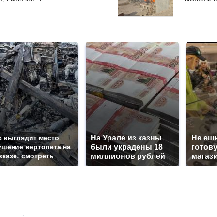
к выглядит место
На Урале из казны
Не ешь
ушение вертолета на
были украдены 18
готову
вказе: смотреть
миллионов рублей
магази