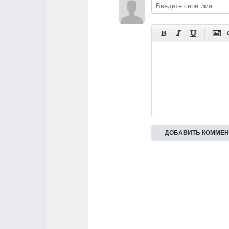



