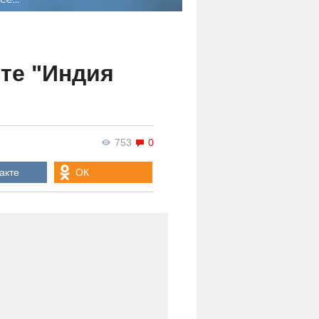
те "Индия
753
0
акте
ОК