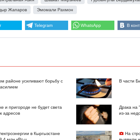
дыр Жапаров
,
Эмомали Рахмон
r
Telegram
WhatsApp
В конт
ом районе усиливают борьбу с
В части Б
насилием
ке и пригороде не будет света
Драка на 
к адресов
из-за не
лектроэнергии в Кыргызстане
На стр
8,4 млн кВт·ч
выявили н