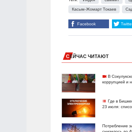
Касым-Жомарт Токаев
,
Са
Facebook
Twitte
СЕЙЧАС ЧИТАЮТ
В Сокулукск
коррупцией и 
Где в Бишке
23 июля: списо
Потребление э
снизилось до 4