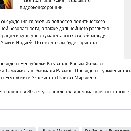
– Центральная Азия" в формате
видеоконференции.
я обсуждение ключевых вопросов политического
ной безопасности, а также дальнейшего развития
ерации и культурно-гуманитарных связей между
Азии и Индией. По его итогам будет принята
Президент Республики Казахстан Касым-Жомарт
ики Таджикистан Эмомали Рахмон, Президент Туркменистан
т Республики Узбекистан Шавкат Мирзиёев.
у исполняется 30 лет установления дипломатических отнош
.
ентральная Азия
,
Шавкат Мирзиёев
,
Гурбангулы Бердымуха