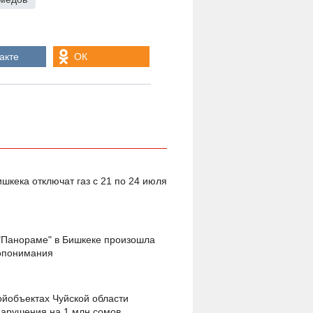
акте
ОК
ишкека отключат газ с 21 по 24 июля
"Панораме" в Бишкеке произошла
допонимания
ойобъектах Чуйской области
арушения на 1 млн сомов