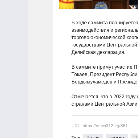
В ходе саммита планируетс
взаимодействия и региональ
торгово-экономической кооп
государствами Центральной 
Делийская декларация.
В саммите примут участие 
Токаев, Президент Республ
Бердымухамедов и Президен
Отмечается, что в 2022 год
странами Центральной Азии
URL: https://news312.kg/861
Теги:
Индия
,
саммит
,
Ц