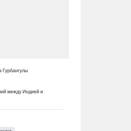
а Гурбангулы
ений между Индией и
медов
,