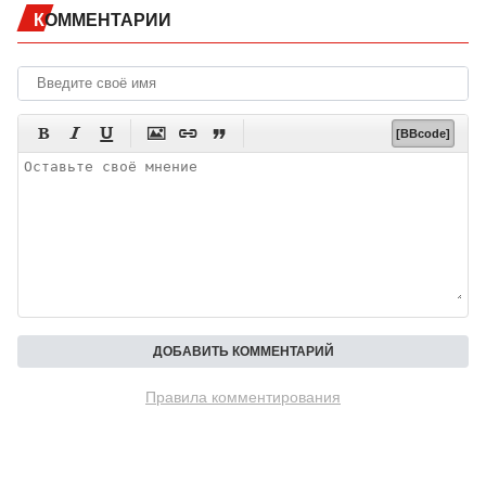
КОММЕНТАРИИ






[BBcode]
Правила комментирования