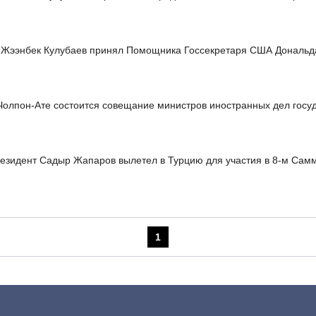
Жээнбек Кулубаев принял Помощника Госсекретаря США Дональд
Чолпон-Ате состоится совещание министров иностранных дел госу
езидент Садыр Жапаров вылетел в Турцию для участия в 8-м Сам
1