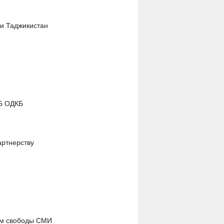
ки Таджикистан
СБ ОДКБ
артнерству
ам свободы СМИ