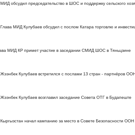
МИД обсудил председательство в ШОС и поддержку сельского хоз
Глава МИД Кулубаев обсудил с послом Катара торговлю и инвести
ава МИД КР примет участие в заседании СМИД ШОС в Тяньцзине
Жээнбек Кулубаев встретился с послами 13 стран - партнёров ОО
Жээнбек Кулубаев возглавил заседание Совета ОТГ в Будапеште
Кыргызстан начал кампанию за место в Совете Безопасности ООН