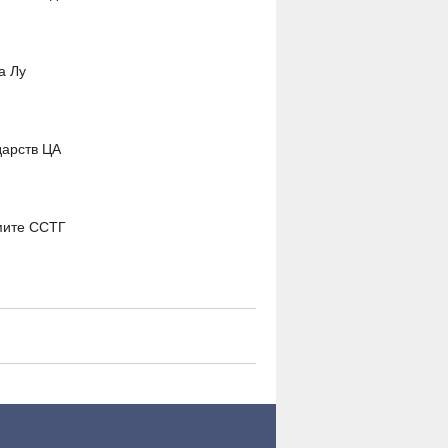
а Лу
дарств ЦА
мите ССТГ