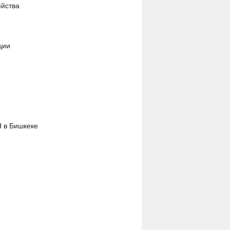
яйства
ции
Н в Бишкеке