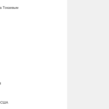
на Токаевым
Н
м США